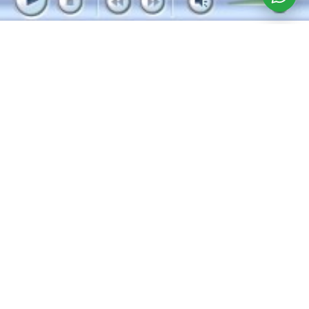
REDES SOCIALES
c_directo@hotmail.com
5492944394461
Fm Cordillerana Junin - Todos los derechos
reservados © 2026