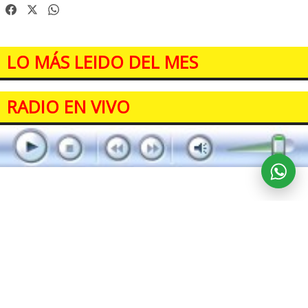
LO MÁS LEIDO DEL MES
RADIO EN VIVO
REDES SOCIALES
c_directo@hotmail.com
5492944394461